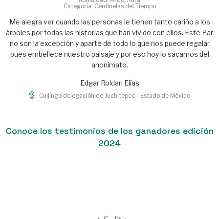
Categoría: Centinelas del Tiempo
Categoría: Centinelas del Tiempo
El sabino (Taxodium mucronatum), también conocido como
ahuehuete, es un árbol majestuoso y longevo. Tiene una amplia
Me alegra ver cuando las personas le tienen tanto cariño a los
Sierra de Juárez, Oaxaca, México.
distribución en México. En 1921 fue declarado árbol nacional
árboles por todas las historias que han vivido con ellos. Este Par
como parte de las celebraciones por el Centenario de la
Luis Roberto Lyons Suárez
no son la excepción y aparte de todo lo que nos puede regalar
Independencia de México. Fue su importancia cultural, histórica
Sierra de Juárez - Oaxaca.
pues embellece nuestro paisaje y por eso hoy lo sacamos del
y ecológica la que justificó tal distinción.
anonimato.
Cesar Octavio Rodriguez Lozano
Edgar Roldan Elías
San Juan del Río - Durango.
Cuijingo delegación de Juchitepec - Estado de México
Conoce los testimonios de los ganadores edición
2024